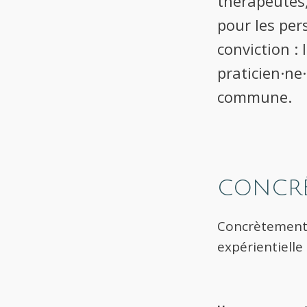
thérapeutes, 
pour les per
conviction : 
praticien·ne
commune.
CONCR
Concrètement, 
expérientielle