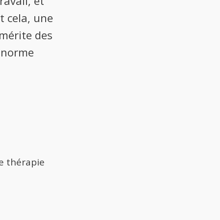
ravail, et
t cela, une
 mérite des
e norme
e thérapie