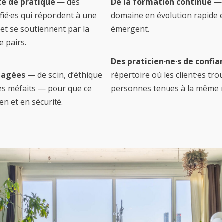
 de pratique
— des
De la formation continue
— 
ifié·es qui répondent à une
domaine en évolution rapide 
 se soutiennent par la
émergent.
e pairs.
Des praticien·ne·s de confia
tagées
— de soin, d’éthique
répertoire où les client·es tr
des méfaits — pour que ce
personnes tenues à la même
ien et en sécurité.