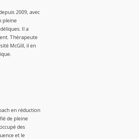
depuis 2009, avec
n pleine
éliques. Il a
ment. Thérapeute
ité McGill, il en
ique.
oach en réduction
fié de pleine
a occupé des
uence et le