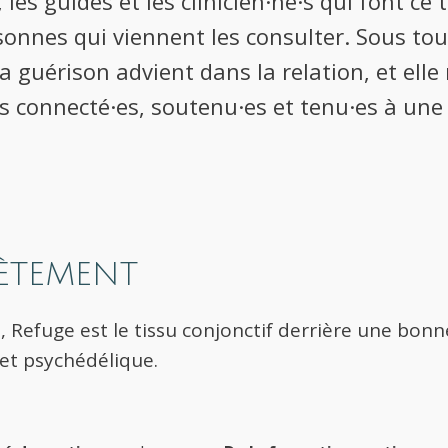
les guides et les clinicien·ne·s qui font ce t
sonnes qui viennent les consulter. Sous tou
la guérison advient dans la relation, et elle
·s connecté·es, soutenu·es et tenu·es à un
ÈTEMENT
Refuge est le tissu conjonctif derrière une bonn
 et psychédélique.