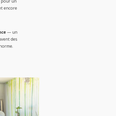
pour un
et encore
nce
— un
ouvent des
 norme.