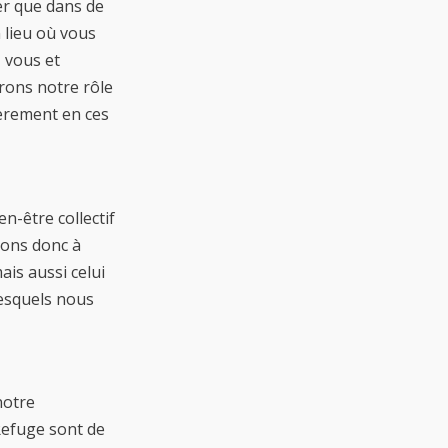
er que dans de
 lieu où vous
 vous et
rons notre rôle
ièrement en ces
n-être collectif
sons donc à
ais aussi celui
lesquels nous
notre
 Refuge sont de