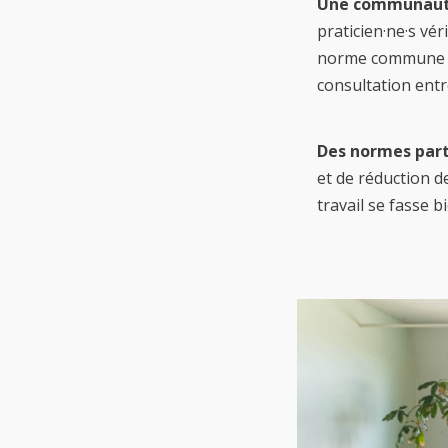
Une communauté
praticien·ne·s vér
norme commune et
consultation entr
Des normes par
et de réduction 
travail se fasse b