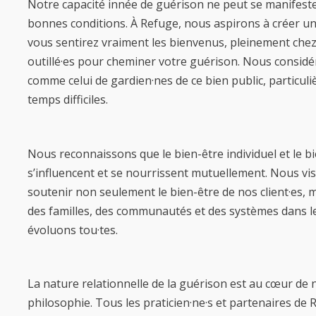
Notre capacité innée de guérison ne peut se manifest
bonnes conditions. À Refuge, nous aspirons à créer un
vous sentirez vraiment les bienvenus, pleinement chez
outillé·es pour cheminer votre guérison. Nous considé
comme celui de gardien·nes de ce bien public, particul
temps difficiles.
Nous reconnaissons que le bien-être individuel et le bie
s’influencent et se nourrissent mutuellement. Nous vi
soutenir non seulement le bien-être de nos client·es, m
des familles, des communautés et des systèmes dans 
évoluons tou·tes.
La nature relationnelle de la guérison est au cœur de 
philosophie. Tous les praticien·ne·s et partenaires de